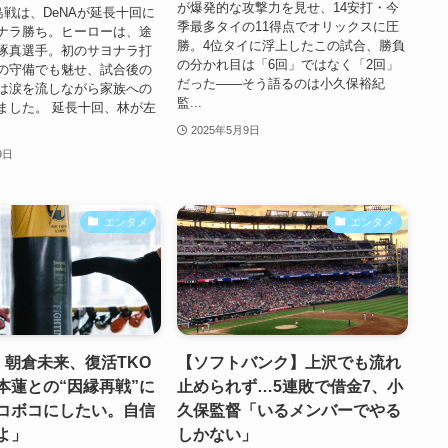
が爆発的な攻撃力を見せ、14安打・今
島戦は、DeNAが延長十回に
季最多タイの11得点でオリックスに圧
ナラ勝ち。ヒーローは、途
勝。4位タイに浮上したこの試合、勝負
琢真選手。初のサヨナラ打
の分かれ目は「6回」ではなく「2回」
の守備でも魅せ、試合後の
だった――そう語るのは小久保裕紀
は涙を流しながら家族への
監...
ました。 延長十回、林が左
2025年5月9日
9日
エンタメ
エンタメ
N】朝倉未来、復活TKO
【ソフトバンク】上沢でも流れ
本蓮との“因縁再戦”に
止められず…5連敗で借金7、小
コボコにしたい。自信
久保監督「いるメンバーでやる
よ」
しかない」