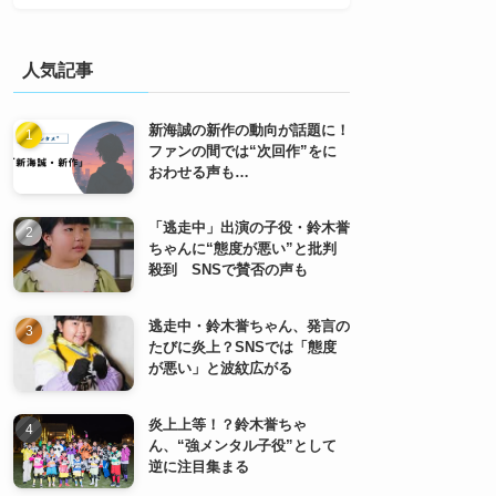
人気記事
新海誠の新作の動向が話題に！
ファンの間では“次回作”をに
おわせる声も…
「逃走中」出演の子役・鈴木誉
ちゃんに“態度が悪い”と批判
殺到 SNSで賛否の声も
逃走中・鈴木誉ちゃん、発言の
たびに炎上？SNSでは「態度
が悪い」と波紋広がる
炎上上等！？鈴木誉ちゃ
ん、“強メンタル子役”として
逆に注目集まる