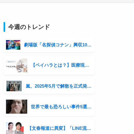
今週のトレンド
劇場版「名探偵コナン」興収100億円突破！シリーズ3年連続の快挙と青山剛昌の収入事情に迫る
【ペイハラとは？】医療現場の患者ハラスメントが話題に
嵐、2025年5月で解散を正式発表 最後の全国ツアー開催へ「感謝を直接伝えたい」
世界で最も恐ろしい事件5選 | 歴史に刻まれた衝撃の出来事
【文春報道に異変】「LINE流出」報道で炎上 週刊文春は今後どうなる？