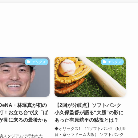
エンタメ
エンタメ
DeNA・林琢真が初の
【2回が分岐点】ソフトバンク
打！お立ち台で涙「ば
小久保監督が語る“大勝”の影に
が見に来るの最後かも
あった有原航平の粘投とは？
◆オリックス1―11ソフトバンク（5月9
日・京セラドーム大阪） ソフトバンク
横浜スタジアムで行われた