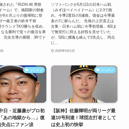
された『RIZIN.46 男祭
ソフトバンクが5月1日の日本ハム戦
ドーム）で、格闘家の朝倉
（みずほペイペイドーム）に2-3で敗
）が9カ月ぶりの復帰戦に登
れ、今季2度目の5連敗。借金は今季最
ザー級王者の鈴木千裕
多の7に膨らんだ。 先発の上沢直之は
3ラウンドTKO勝ちを収め、
古巣・日本ハム戦に今季初登板。4回ま
となる勝利で堂々の復活を果
で無安打に抑える好投を見せていた
。 完全主導の展開、3Rでド
が、5回に捕逸も絡んで2失点し、同点
に...
4日
2025年5月1日
エンタメ
エンタメ
中日・近藤廉がプロ初
【阪神】佐藤輝明が両リーグ最
「あの地獄から…」復
速10号到達！球団左打者として
無失点にファン涙
は史上初の快挙