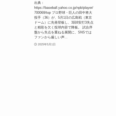
出典：
https://baseball.yahoo.co.jp/npb/player/
700069/top プロ野球・巨人の田中将大
投手（36）が、5月1日の広島戦（東京
ドーム）に先発登板し、3回8安打3失点
と精彩を欠く投球内容で降板。 試合序
盤から失点を重ねる展開に、SNSでは
ファンから厳しい声...
2025年5月1日