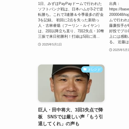
1日、みずほPayPayドームで行われた
出典：
ソフトバンク戦は、日本ハムが3-2で逆
https://base
転勝ち。これで3連勝＆今季最多の貯金
2000048
3を記録。 初回に2点を失った新助っ
ムで行われ
人・古林睿煬（フーリン・ルイヤン）
藤廉投手が
は、2回以降立ち直り、7回2失点・10奪
好投でプロ
三振で来日初勝利！打線は5回に清...
上には感動
る。 近藤は、
2025年5月1日
2025年5月
トレンド
巨人・田中将大、3回3失点で降
板 SNSでは厳しい声「もう引
退してくれ」の声も