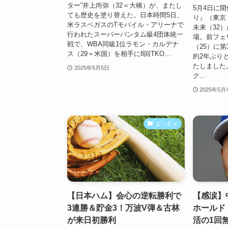
ター”井上尚弥（32＝大橋）が、またし
5月4日に開催
ても歴史を塗り替えた。日本時間5日、
り』（東京
米ラスベガスのTモバイル・アリーナで
未来（32
行われたスーパーバンタム級4団体統一
場。前フェ
戦で、WBA同級1位ラモン・カルデナ
（25）に第
ス（29＝米国）を相手に8回TKO...
約2年ぶり
たしました
2025年5月5日
ク...
2025年5月
エンタメ
【日本ハム】会心の逆転勝利で
【感涙】
3連勝＆貯金3！万波V弾＆古林
ホールド
が来日初勝利
活の1回