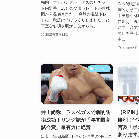
福岡ソフトバンクホークスのリチャー
DeNA対広
ド内野手（25）の交換トレードが両球
劇的なサヨ
団から発表された。 突然の電撃トレー
中出場の林
ドに、秋広は「びっくりしました」と
に加え、魂
率直な心境を明かしながらも、「...
お立ち台で
想いを語り
2025年5月12日
中...
2025年5月
エンタメ
井上尚弥、ラスベガスで劇的防
【RIZI
衛成功！リング誌が「年間最高
勝利！平
試合賞」最有力に絶賛
言及「ボ
あります
出典：毎日新聞 ボクシング界の“モンス