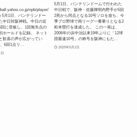
5月1日、バンテリンドームで行われた
ball.yahoo.co.jp/npb/player/
中日戦で、阪神・佐藤輝明内野手が5回
/top 5月1日、バンテリンドー
2死から同点となる10号ソロを放ち、今
た中日対阪神戦。中日の近
季プロ野球で両リーグ一番乗りとなる2
6回に登板し、1回無失点の
桁本塁打を達成した。 この一発は、
初ホールドを記録。 ネット
2006年の浜中治以来19年ぶりに「12球
と歓喜の声が広がってい
団最速10号」の称号を阪神にもた...
6回1点リ...
2025年5月1日
1日