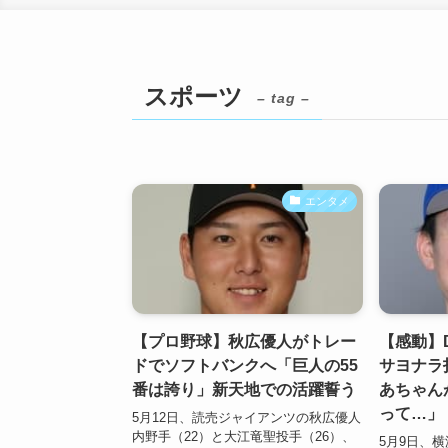
スポーツ
– tag –
エンタメ
【プロ野球】秋広優人がトレー
【感動】
ドでソフトバンクへ「巨人の55
サヨナラ
番は誇り」新天地での活躍誓う
あちゃん
って…」
5月12日、読売ジャイアンツの秋広優人
内野手（22）と大江竜聖投手（26）、
5月9日、