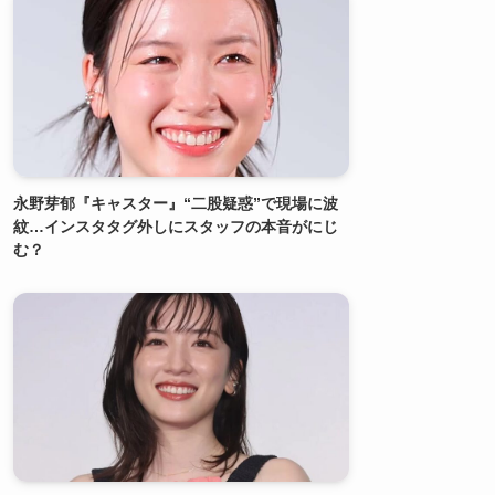
永野芽郁『キャスター』“二股疑惑”で現場に波
紋…インスタタグ外しにスタッフの本音がにじ
む？