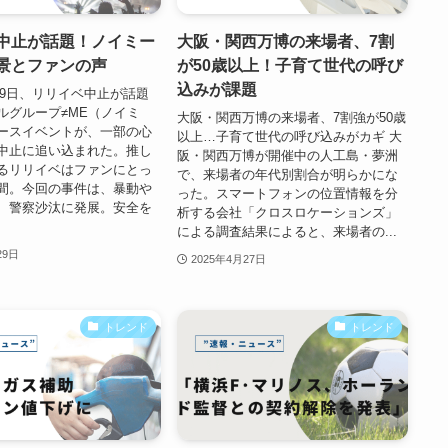
中止が話題！ノイミー
大阪・関西万博の来場者、7割
景とファンの声
が50歳以上！子育て世代の呼び
込みが課題
月29日、リリイベ中止が話題
ルグループ≠ME（ノイミ
大阪・関西万博の来場者、7割強が50歳
ースイベントが、一部の心
以上…子育て世代の呼び込みがカギ 大
中止に追い込まれた。推し
阪・関西万博が開催中の人工島・夢洲
るリリイベはファンにとっ
で、来場者の年代別割合が明らかにな
間。今回の事件は、暴動や
った。スマートフォンの位置情報を分
、警察沙汰に発展。安全を
析する会社「クロスロケーションズ」
による調査結果によると、来場者の...
29日
2025年4月27日
トレンド
トレンド