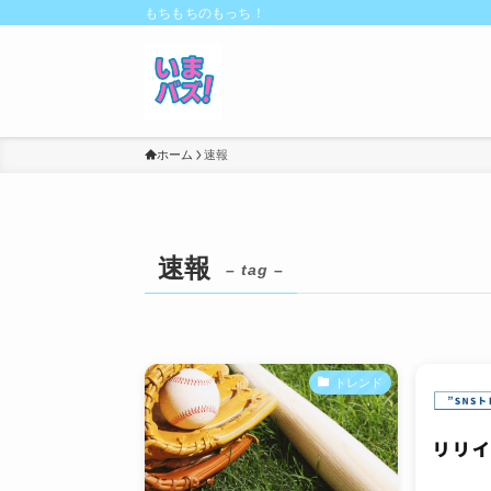
もちもちのもっち！
ホーム
速報
速報
– tag –
トレンド