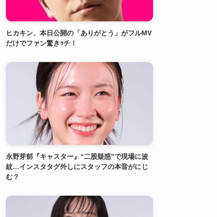
ヒカキン、本日公開の「ありがとう」がフルMV
だけでファン驚きｯチ！
永野芽郁『キャスター』“二股疑惑”で現場に波
紋…インスタタグ外しにスタッフの本音がにじ
む？