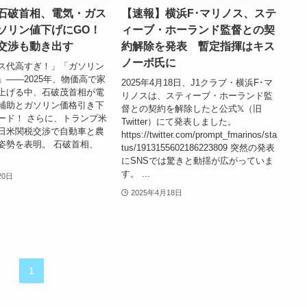
石破首相、電気・ガス
【速報】横浜F･マリノス、ステ
ソリン値下げにGO！
ィーブ・ホーランド監督との契
交渉も動き出す
約解除を発表 暫定指揮はキス
ノーボ氏に
ス代高すぎ！」「ガソリン
」――2025年、物価高で家
2025年4月18日、J1クラブ・横浜F･マ
上げる中、石破茂首相が電
リノスは、スティーブ・ホーランド監
補助とガソリン価格引き下
督との契約を解除したと公式𝕏（旧
ード！ さらに、トランプ米
Twitter）にて発表しました。
日米関税交渉で自動車と農
https://twitter.com/prompt_fmarinos/sta
姿勢を表明。 石破首相、
tus/1913155602186223809 突然の発表
にSNSでは驚きと動揺が広がっていま
す。 ...
20日
2025年4月18日
1