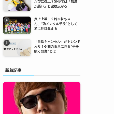
たびに炎上？SNSでは「態度
が悪い」と波紋広がる
炎上上等！？鈴木誉ちゃ
ん、“強メンタル子役”として
逆に注目集まる
「自炊キャンセル」がトレンド
入り！令和の食卓に見る“手を
抜く知恵”とは
新着記事