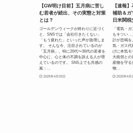
【GW明け目前】五月病に苦し
【速報】
む若者が続出、その実態と対策
補助＆ガ
とは？
日米関税
ゴールデンウィークが終わりに近づく
「電気・ガ
と、SNSでは「会社行きたくない」
もキツい…
「もう疲れた」といった声が急増しま
計が悲鳴を
す。 そんな今、注目されているのが
気・ガス代
「五月病」。特に20代〜30代の若者を
げに本気モ
中心に、心と体の不調を訴える人が増
大統領との
えているのです。 SNS上でも共感の
産物を守る
嵐：...
物...
2025年4月25日
2025年4月