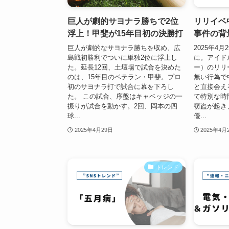
巨人が劇的サヨナラ勝ちで2位
リリイベ
浮上！甲斐が15年目初の決勝打
事件の背
巨人が劇的なサヨナラ勝ちを収め、広
2025年4
島戦初勝利でついに単独2位に浮上し
に。アイド
た。延長12回、土壇場で試合を決めた
ー）のリリ
のは、15年目のベテラン・甲斐。プロ
無い行為で
初のサヨナラ打で試合に幕を下ろし
と直接会え
た。 この試合、序盤はキャベッジの一
て特別な時
振りが試合を動かす。2回、岡本の四
窃盗が起き
球...
優...
2025年4月29日
2025年4月
トレンド