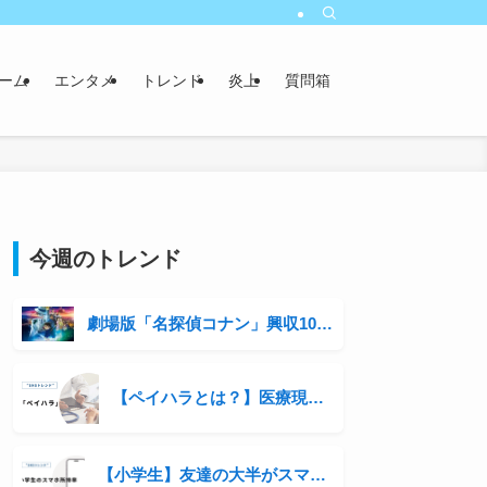
ーム
エンタメ
トレンド
炎上
質問箱
今週のトレンド
劇場版「名探偵コナン」興収100億円突破！シリーズ3年連続の快挙と青山剛昌の収入事情に迫る
【ペイハラとは？】医療現場の患者ハラスメントが話題に
【小学生】友達の大半がスマホを持っている。自分の子にも持たせるべき？