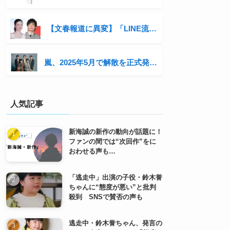
【文春報道に異変】「LINE流出」報道で炎上 週刊文春は今後どうなる？
嵐、2025年5月で解散を正式発表 最後の全国ツアー開催へ「感謝を直接伝えたい」
人気記事
新海誠の新作の動向が話題に！
ファンの間では“次回作”をに
おわせる声も…
「逃走中」出演の子役・鈴木誉
ちゃんに“態度が悪い”と批判
殺到 SNSで賛否の声も
逃走中・鈴木誉ちゃん、発言の