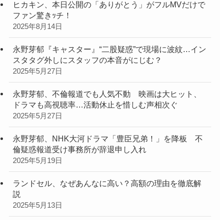
ヒカキン、本日公開の「ありがとう」がフルMVだけで
ファン驚きｯチ！
2025年8月14日
永野芽郁『キャスター』“二股疑惑”で現場に波紋…イン
スタタグ外しにスタッフの本音がにじむ？
2025年5月27日
永野芽郁、不倫報道でも人気不動 映画は大ヒット、
ドラマも高視聴率…活動休止を惜しむ声相次ぐ
2025年5月27日
永野芽郁、NHK大河ドラマ「豊臣兄弟！」を降板 不
倫疑惑報道受け事務所が辞退申し入れ
2025年5月19日
ランドセル、なぜあんなに高い？高額の理由を徹底解
説
2025年5月13日