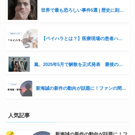
世界で最も恐ろしい事件5選 | 歴史に刻まれた衝撃の出来事
【ペイハラとは？】医療現場の患者ハラスメントが話題に
嵐、2025年5月で解散を正式発表 最後の全国ツアー開催へ「感謝を直接伝えたい」
新海誠の新作の動向が話題に！ファンの間では“次回作”をにおわせる声も…
人気記事
新海誠の新作の動向が話題に！フ