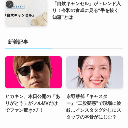
「自炊キャンセル」がトレンド入
り！令和の食卓に見る“手を抜く
知恵”とは
新着記事
ヒカキン、本日公開の「あ
永野芽郁『キャスタ
りがとう」がフルMVだけ
ー』“二股疑惑”で現場に波
でファン驚きｯチ！
紋…インスタタグ外しにス
タッフの本音がにじむ？