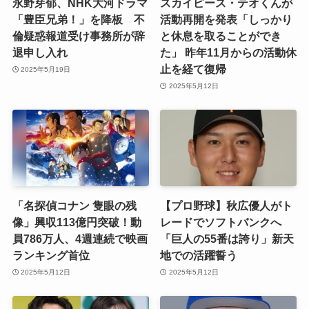
永野芽郁、NHK大河ドラマ
スカイピース・テオくんが
「豊臣兄弟！」を降板 不
活動再開を発表「しっかり
倫疑惑報道受け事務所が辞
と休息を取ることができ
退申し入れ
た」 昨年11月からの活動休
止を経て復帰
2025年5月19日
2025年5月12日
「名探偵コナン 隻眼の残
【プロ野球】秋広優人がト
像」興収113億円突破！動
レードでソフトバンクへ
員786万人、4週連続で映画
「巨人の55番は誇り」新天
ランキング首位
地での活躍誓う
2025年5月12日
2025年5月12日