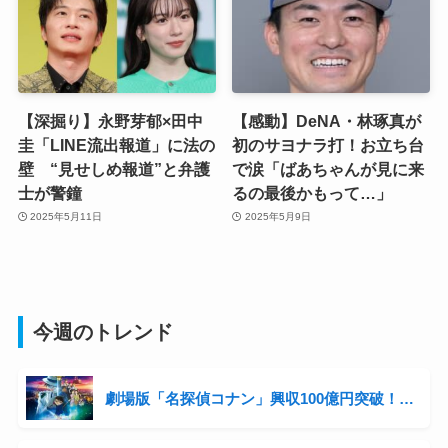
【深掘り】永野芽郁×田中
【感動】DeNA・林琢真が
圭「LINE流出報道」に法の
初のサヨナラ打！お立ち台
壁 “見せしめ報道”と弁護
で涙「ばあちゃんが見に来
士が警鐘
るの最後かもって…」
2025年5月11日
2025年5月9日
今週のトレンド
劇場版「名探偵コナン」興収100億円突破！シリーズ3年連続の快挙と青山剛昌の収入事情に迫る