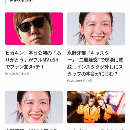
ヒカキン、本日公開の「あ
永野芽郁『キャスタ
りがとう」がフルMVだけ
ー』“二股疑惑”で現場に波
でファン驚きｯチ！
紋…インスタタグ外しにス
タッフの本音がにじむ？
2025年8月14日
2025年5月27日