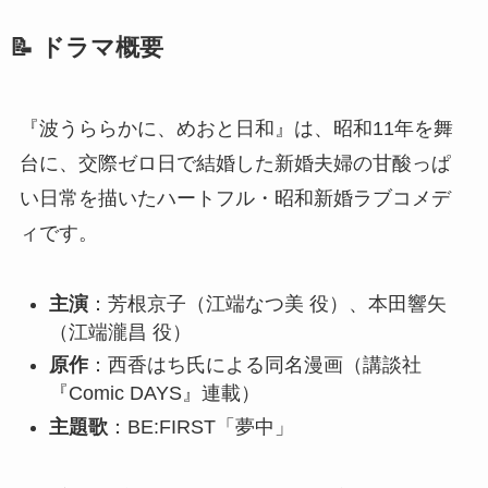
📝 ドラマ概要
『波うららかに、めおと日和』は、昭和11年を舞
台に、交際ゼロ日で結婚した新婚夫婦の甘酸っぱ
い日常を描いたハートフル・昭和新婚ラブコメデ
ィです。
主演
：芳根京子（江端なつ美 役）、本田響矢
（江端瀧昌 役）
原作
：西香はち氏による同名漫画（講談社
『Comic DAYS』連載）
主題歌
：BE:FIRST「夢中」