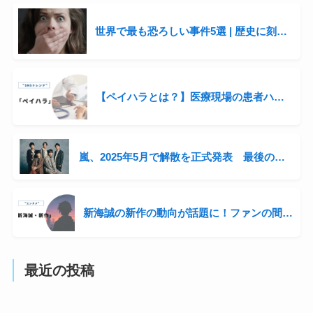
世界で最も恐ろしい事件5選 | 歴史に刻まれた衝撃の出来事
【ペイハラとは？】医療現場の患者ハラスメントが話題に
嵐、2025年5月で解散を正式発表 最後の全国ツアー開催へ「感謝を直接伝えたい」
新海誠の新作の動向が話題に！ファンの間では“次回作”をにおわせる声も…
最近の投稿