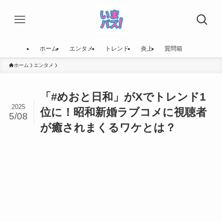
ホーム
エンタメ
トレンド
炎上
質問箱
ホーム
エンタメ
「#めおと日和」がXでトレンド1
2025
位に！昭和新婚ラブコメに視聴者
5/08
が癒されまくるワケとは？