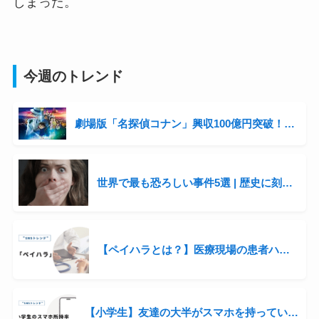
しまった。
今週のトレンド
劇場版「名探偵コナン」興収100億円突破！シリーズ3年連続の快挙と青山剛昌の収入事情に迫る
世界で最も恐ろしい事件5選 | 歴史に刻まれた衝撃の出来事
【ペイハラとは？】医療現場の患者ハラスメントが話題に
【小学生】友達の大半がスマホを持っている。自分の子にも持たせるべき？