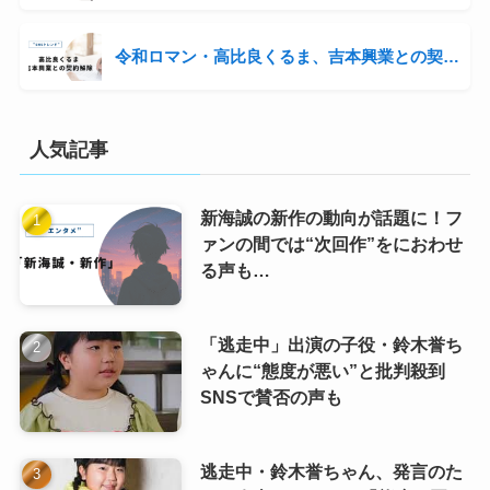
令和ロマン・高比良くるま、吉本興業との契約解除 信頼関係破綻で提案されるもコンビ継続へ
人気記事
新海誠の新作の動向が話題に！フ
ァンの間では“次回作”をにおわせ
る声も…
「逃走中」出演の子役・鈴木誉ち
ゃんに“態度が悪い”と批判殺到
SNSで賛否の声も
逃走中・鈴木誉ちゃん、発言のた