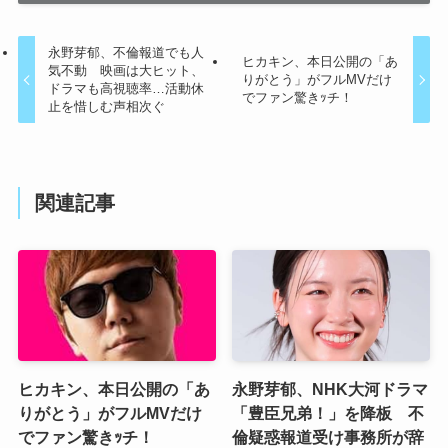
永野芽郁、不倫報道でも人
ヒカキン、本日公開の「あ
気不動 映画は大ヒット、
りがとう」がフルMVだけ
ドラマも高視聴率…活動休
でファン驚きｯチ！
止を惜しむ声相次ぐ
関連記事
ヒカキン、本日公開の「あ
永野芽郁、NHK大河ドラマ
りがとう」がフルMVだけ
「豊臣兄弟！」を降板 不
でファン驚きｯチ！
倫疑惑報道受け事務所が辞