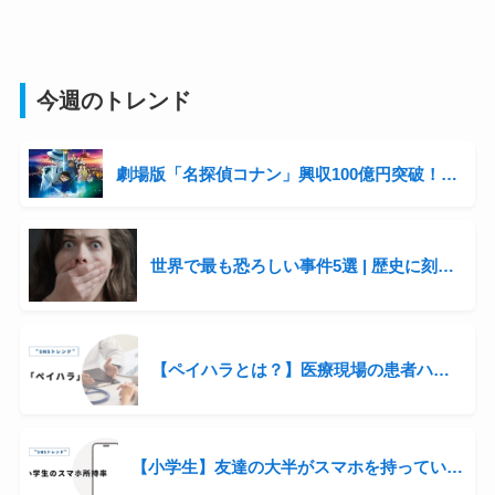
今週のトレンド
劇場版「名探偵コナン」興収100億円突破！シリーズ3年連続の快挙と青山剛昌の収入事情に迫る
世界で最も恐ろしい事件5選 | 歴史に刻まれた衝撃の出来事
【ペイハラとは？】医療現場の患者ハラスメントが話題に
【小学生】友達の大半がスマホを持っている。自分の子にも持たせるべき？