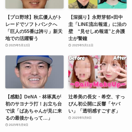
【プロ野球】秋広優人がト
【深掘り】永野芽郁×田中
レードでソフトバンクへ
圭「LINE流出報道」に法の
「巨人の55番は誇り」新天
壁 “見せしめ報道”と弁護
地での活躍誓う
士が警鐘
2025年5月12日
2025年5月11日
【感動】DeNA・林琢真が
辻希美の長女・希空、すっ
初のサヨナラ打！お立ち台
ぴん初公開に反響「ヤバ
で涙「ばあちゃんが見に来
い」「透明感すごすぎ」
るの最後かもって…」
2025年5月9日
2025年5月9日