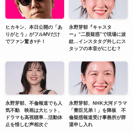
ヒカキン、本日公開の「あ
永野芽郁『キャスタ
りがとう」がフルMVだけ
ー』“二股疑惑”で現場に波
でファン驚きｯチ！
紋…インスタタグ外しにス
タッフの本音がにじむ？
永野芽郁、不倫報道でも人
永野芽郁、NHK大河ドラマ
気不動 映画は大ヒット、
「豊臣兄弟！」を降板 不
ドラマも高視聴率…活動休
倫疑惑報道受け事務所が辞
止を惜しむ声相次ぐ
退申し入れ