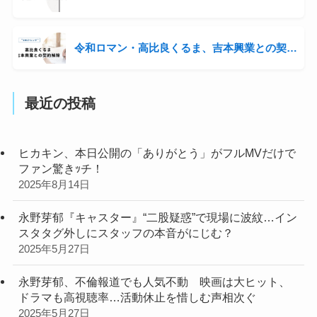
令和ロマン・高比良くるま、吉本興業との契約解除 信頼関係破綻で提案されるもコンビ継続へ
最近の投稿
ヒカキン、本日公開の「ありがとう」がフルMVだけで
ファン驚きｯチ！
2025年8月14日
永野芽郁『キャスター』“二股疑惑”で現場に波紋…イン
スタタグ外しにスタッフの本音がにじむ？
2025年5月27日
永野芽郁、不倫報道でも人気不動 映画は大ヒット、
ドラマも高視聴率…活動休止を惜しむ声相次ぐ
2025年5月27日