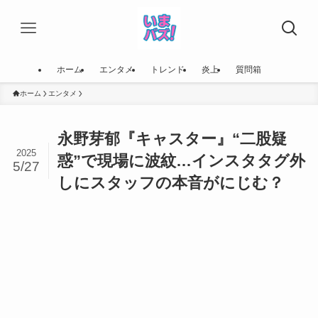
ホーム
エンタメ
トレンド
炎上
質問箱
ホーム
エンタメ
永野芽郁『キャスター』“二股疑
2025
惑”で現場に波紋…インスタタグ外
5/27
しにスタッフの本音がにじむ？