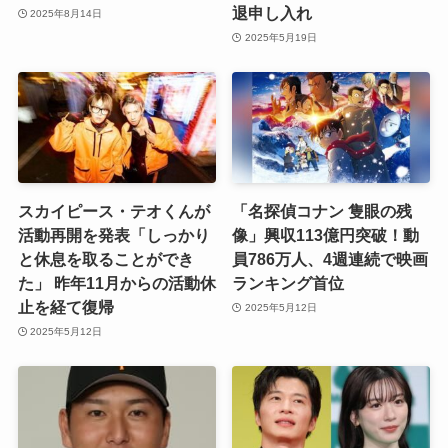
退申し入れ
2025年8月14日
2025年5月19日
スカイピース・テオくんが
「名探偵コナン 隻眼の残
活動再開を発表「しっかり
像」興収113億円突破！動
と休息を取ることができ
員786万人、4週連続で映画
た」 昨年11月からの活動休
ランキング首位
止を経て復帰
2025年5月12日
2025年5月12日