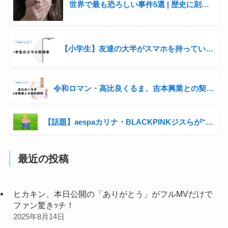
世界で最も恐ろしい事件5選 | 歴史に刻まれた衝撃の出来事
【小学生】友達の大半がスマホを持っている。自分の子にも持たせるべき？
令和ロマン・高比良くるま、吉本興業との契約解除 信頼関係破綻で提案されるもコンビ継続へ
【話題】aespaカリナ・BLACKPINKジスらが“嫌いなキャラ”と名指し！「クレヨンしんちゃん」マサオくんに韓国アイドルが辛辣コメント
最近の投稿
ヒカキン、本日公開の「ありがとう」がフルMVだけで
ファン驚きｯチ！
2025年8月14日