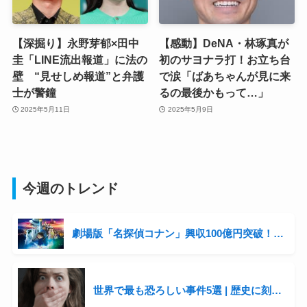
【深掘り】永野芽郁×田中
【感動】DeNA・林琢真が
圭「LINE流出報道」に法の
初のサヨナラ打！お立ち台
壁 “見せしめ報道”と弁護
で涙「ばあちゃんが見に来
士が警鐘
るの最後かもって…」
2025年5月11日
2025年5月9日
今週のトレンド
劇場版「名探偵コナン」興収100億円突破！シリーズ3年連続の快挙と青山剛昌の収入事情に迫る
世界で最も恐ろしい事件5選 | 歴史に刻まれた衝撃の出来事