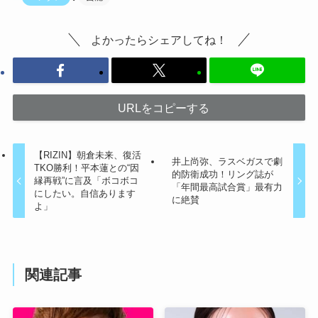
よかったらシェアしてね！
URLをコピーする
【RIZIN】朝倉未来、復活
井上尚弥、ラスベガスで劇
TKO勝利！平本蓮との“因
的防衛成功！リング誌が
縁再戦”に言及「ボコボコ
「年間最高試合賞」最有力
にしたい。自信あります
に絶賛
よ」
関連記事