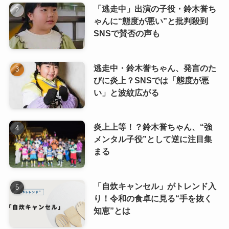
「逃走中」出演の子役・鈴木誉ち
ゃんに“態度が悪い”と批判殺到
SNSで賛否の声も
逃走中・鈴木誉ちゃん、発言のた
びに炎上？SNSでは「態度が悪
い」と波紋広がる
炎上上等！？鈴木誉ちゃん、“強
メンタル子役”として逆に注目集
まる
「自炊キャンセル」がトレンド入
り！令和の食卓に見る“手を抜く
知恵”とは