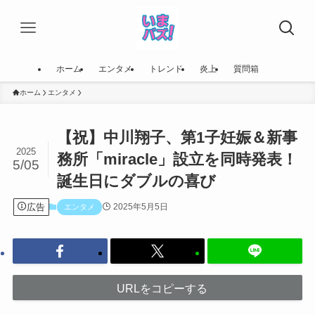
ホーム
エンタメ
トレンド
炎上
質問箱
ホーム
エンタメ
【祝】中川翔子、第1子妊娠＆新事
2025
務所「miracle」設立を同時発表！
5/05
誕生日にダブルの喜び
広告
2025年5月5日
エンタメ
URLをコピーする