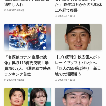
退申し入れ
た」 昨年11月からの活動休
止を経て復帰
2025年5月19日
2025年5月12日
「名探偵コナン 隻眼の残
【プロ野球】秋広優人がト
像」興収113億円突破！動
レードでソフトバンクへ
員786万人、4週連続で映画
「巨人の55番は誇り」新天
ランキング首位
地での活躍誓う
2025年5月12日
2025年5月12日