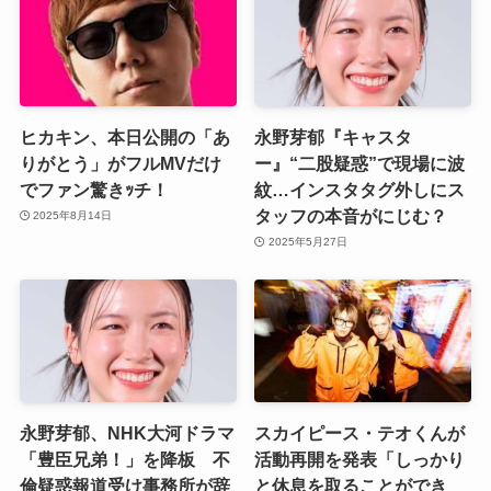
ヒカキン、本日公開の「あ
永野芽郁『キャスタ
りがとう」がフルMVだけ
ー』“二股疑惑”で現場に波
でファン驚きｯチ！
紋…インスタタグ外しにス
タッフの本音がにじむ？
2025年8月14日
2025年5月27日
永野芽郁、NHK大河ドラマ
スカイピース・テオくんが
「豊臣兄弟！」を降板 不
活動再開を発表「しっかり
倫疑惑報道受け事務所が辞
と休息を取ることができ