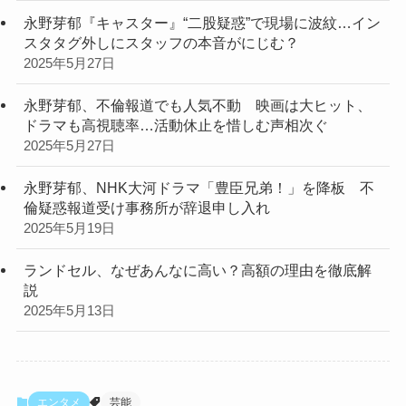
永野芽郁『キャスター』“二股疑惑”で現場に波紋…イン
スタタグ外しにスタッフの本音がにじむ？
2025年5月27日
永野芽郁、不倫報道でも人気不動 映画は大ヒット、
ドラマも高視聴率…活動休止を惜しむ声相次ぐ
2025年5月27日
永野芽郁、NHK大河ドラマ「豊臣兄弟！」を降板 不
倫疑惑報道受け事務所が辞退申し入れ
2025年5月19日
ランドセル、なぜあんなに高い？高額の理由を徹底解
説
2025年5月13日
エンタメ
芸能