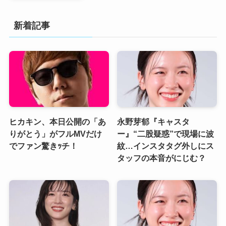
新着記事
ヒカキン、本日公開の「あ
永野芽郁『キャスタ
りがとう」がフルMVだけ
ー』“二股疑惑”で現場に波
でファン驚きｯチ！
紋…インスタタグ外しにス
タッフの本音がにじむ？