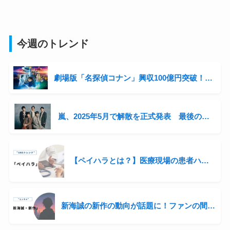
今週のトレンド
劇場版「名探偵コナン」興収100億円突破！シリーズ3年連続の快挙と青山剛昌の収入事情に迫る
嵐、2025年5月で解散を正式発表 最後の全国ツアー開催へ「感謝を直接伝えたい」
【ペイハラとは？】医療現場の患者ハラスメントが話題に
新海誠の新作の動向が話題に！ファンの間では“次回作”をにおわせる声も…