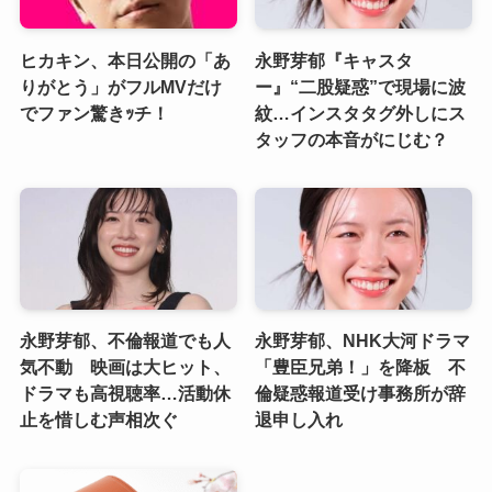
ヒカキン、本日公開の「あ
永野芽郁『キャスタ
りがとう」がフルMVだけ
ー』“二股疑惑”で現場に波
でファン驚きｯチ！
紋…インスタタグ外しにス
タッフの本音がにじむ？
永野芽郁、不倫報道でも人
永野芽郁、NHK大河ドラマ
気不動 映画は大ヒット、
「豊臣兄弟！」を降板 不
ドラマも高視聴率…活動休
倫疑惑報道受け事務所が辞
止を惜しむ声相次ぐ
退申し入れ