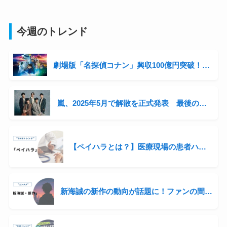
今週のトレンド
劇場版「名探偵コナン」興収100億円突破！シリーズ3年連続の快挙と青山剛昌の収入事情に迫る
嵐、2025年5月で解散を正式発表 最後の全国ツアー開催へ「感謝を直接伝えたい」
【ペイハラとは？】医療現場の患者ハラスメントが話題に
新海誠の新作の動向が話題に！ファンの間では“次回作”をにおわせる声も…