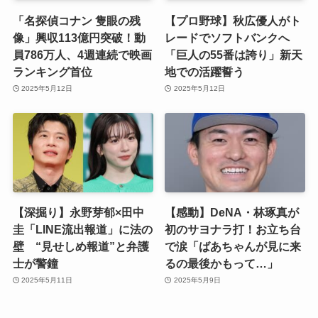
「名探偵コナン 隻眼の残
【プロ野球】秋広優人がト
像」興収113億円突破！動
レードでソフトバンクへ
員786万人、4週連続で映画
「巨人の55番は誇り」新天
ランキング首位
地での活躍誓う
2025年5月12日
2025年5月12日
【深掘り】永野芽郁×田中
【感動】DeNA・林琢真が
圭「LINE流出報道」に法の
初のサヨナラ打！お立ち台
壁 “見せしめ報道”と弁護
で涙「ばあちゃんが見に来
士が警鐘
るの最後かもって…」
2025年5月11日
2025年5月9日