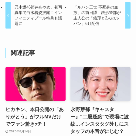
乃木坂46筒井あやめ、初写
「ルパン三世 不死身の血
真集で白水着姿披露！イン
族」の前日譚、銭形警部が
フィニティプール特典も話
主人公の「銭形と2人のル
題に
パン」6月配信
関連記事
ヒカキン、本日公開の「あ
永野芽郁『キャスタ
りがとう」がフルMVだけ
ー』“二股疑惑”で現場に波
でファン驚きｯチ！
紋…インスタタグ外しにス
タッフの本音がにじむ？
2025年8月14日