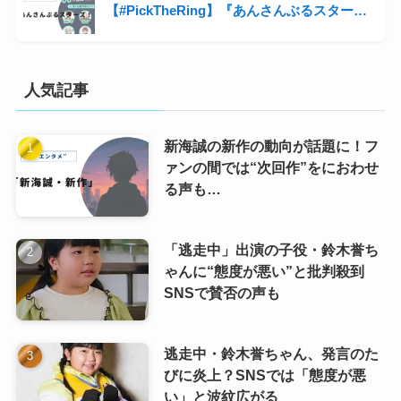
【#PickTheRing】『あんさんぶるスターズ！！』の変身シーンがファン熱狂
人気記事
新海誠の新作の動向が話題に！フ
ァンの間では“次回作”をにおわせ
る声も…
「逃走中」出演の子役・鈴木誉ち
ゃんに“態度が悪い”と批判殺到
SNSで賛否の声も
逃走中・鈴木誉ちゃん、発言のた
びに炎上？SNSでは「態度が悪
い」と波紋広がる