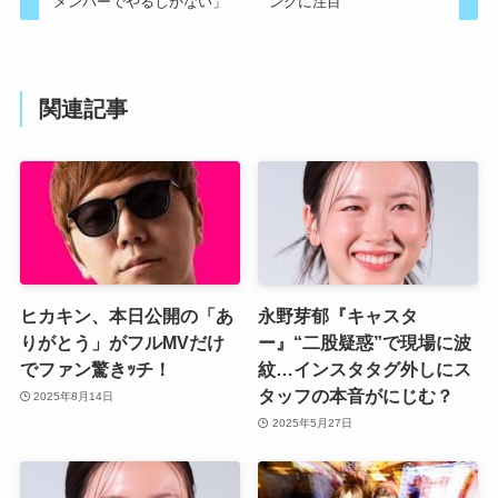
メンバーでやるしかない」
ングに注目
関連記事
ヒカキン、本日公開の「あ
永野芽郁『キャスタ
りがとう」がフルMVだけ
ー』“二股疑惑”で現場に波
でファン驚きｯチ！
紋…インスタタグ外しにス
タッフの本音がにじむ？
2025年8月14日
2025年5月27日