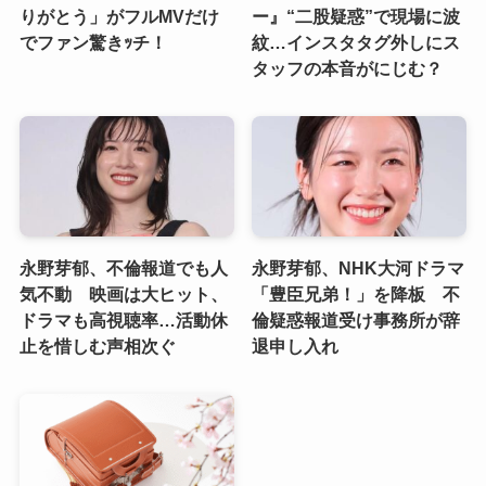
りがとう」がフルMVだけ
ー』“二股疑惑”で現場に波
でファン驚きｯチ！
紋…インスタタグ外しにス
タッフの本音がにじむ？
永野芽郁、不倫報道でも人
永野芽郁、NHK大河ドラマ
気不動 映画は大ヒット、
「豊臣兄弟！」を降板 不
ドラマも高視聴率…活動休
倫疑惑報道受け事務所が辞
止を惜しむ声相次ぐ
退申し入れ