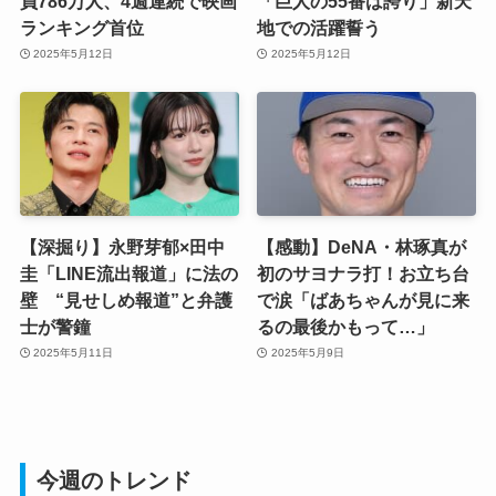
員786万人、4週連続で映画
「巨人の55番は誇り」新天
ランキング首位
地での活躍誓う
2025年5月12日
2025年5月12日
【深掘り】永野芽郁×田中
【感動】DeNA・林琢真が
圭「LINE流出報道」に法の
初のサヨナラ打！お立ち台
壁 “見せしめ報道”と弁護
で涙「ばあちゃんが見に来
士が警鐘
るの最後かもって…」
2025年5月11日
2025年5月9日
今週のトレンド