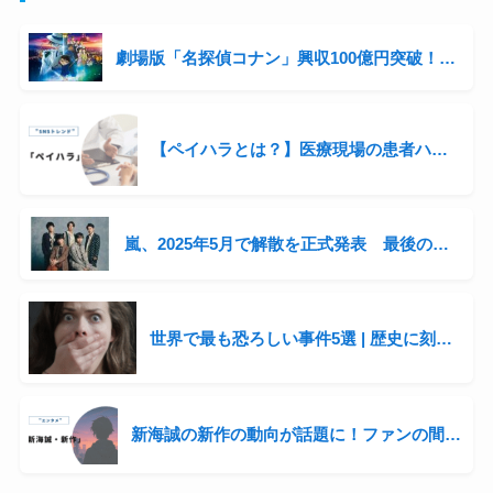
劇場版「名探偵コナン」興収100億円突破！シリーズ3年連続の快挙と青山剛昌の収入事情に迫る
【ペイハラとは？】医療現場の患者ハラスメントが話題に
嵐、2025年5月で解散を正式発表 最後の全国ツアー開催へ「感謝を直接伝えたい」
世界で最も恐ろしい事件5選 | 歴史に刻まれた衝撃の出来事
新海誠の新作の動向が話題に！ファンの間では“次回作”をにおわせる声も…