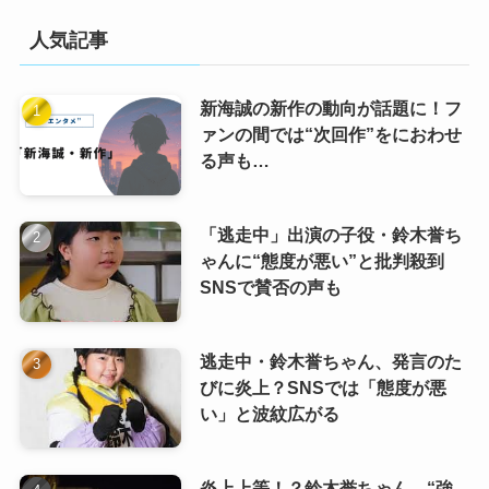
人気記事
新海誠の新作の動向が話題に！フ
ァンの間では“次回作”をにおわせ
る声も…
「逃走中」出演の子役・鈴木誉ち
ゃんに“態度が悪い”と批判殺到
SNSで賛否の声も
逃走中・鈴木誉ちゃん、発言のた
びに炎上？SNSでは「態度が悪
い」と波紋広がる
炎上上等！？鈴木誉ちゃん、“強