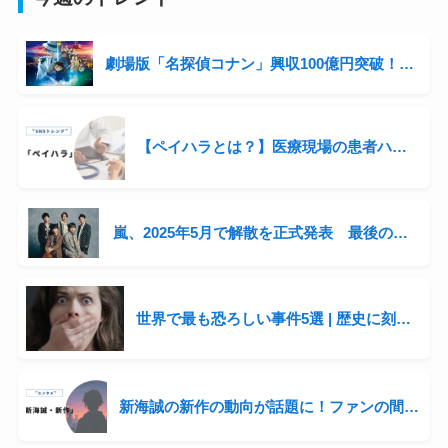
劇場版「名探偵コナン」興収100億円突破！シリーズ3年連続の快挙と青山剛昌の収入事情に迫る
【ペイハラとは？】医療現場の患者ハラスメントが話題に
嵐、2025年5月で解散を正式発表 最後の全国ツアー開催へ「感謝を直接伝えたい」
世界で最も恐ろしい事件5選 | 歴史に刻まれた衝撃の出来事
新海誠の新作の動向が話題に！ファンの間では“次回作”をにおわせる声も…