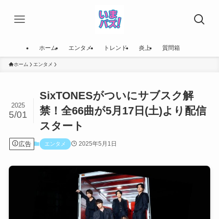
ホーム
エンタメ
トレンド
炎上
質問箱
ホーム
エンタメ
SixTONESがついにサブスク解
2025
禁！全66曲が5月17日(土)より配信
5/01
スタート
広告
2025年5月1日
エンタメ