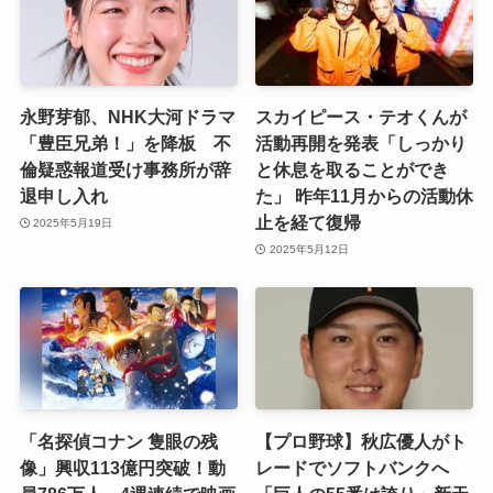
永野芽郁、NHK大河ドラマ
スカイピース・テオくんが
「豊臣兄弟！」を降板 不
活動再開を発表「しっかり
倫疑惑報道受け事務所が辞
と休息を取ることができ
退申し入れ
た」 昨年11月からの活動休
止を経て復帰
2025年5月19日
2025年5月12日
「名探偵コナン 隻眼の残
【プロ野球】秋広優人がト
像」興収113億円突破！動
レードでソフトバンクへ