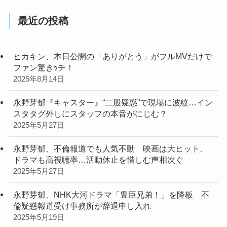
最近の投稿
ヒカキン、本日公開の「ありがとう」がフルMVだけで
ファン驚きｯチ！
2025年8月14日
永野芽郁『キャスター』“二股疑惑”で現場に波紋…イン
スタタグ外しにスタッフの本音がにじむ？
2025年5月27日
永野芽郁、不倫報道でも人気不動 映画は大ヒット、
ドラマも高視聴率…活動休止を惜しむ声相次ぐ
2025年5月27日
永野芽郁、NHK大河ドラマ「豊臣兄弟！」を降板 不
倫疑惑報道受け事務所が辞退申し入れ
2025年5月19日