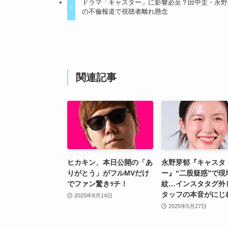
ドラマ「キャスター」に影響必至？田中圭・永野
の不倫報道で視聴者離れ懸念
関連記事
ヒカキン、本日公開の「あ
永野芽郁『キャスタ
りがとう」がフルMVだけ
ー』“二股疑惑”で現
でファン驚きｯチ！
紋…インスタタグ外
タッフの本音がにじ
2025年8月14日
2025年5月27日