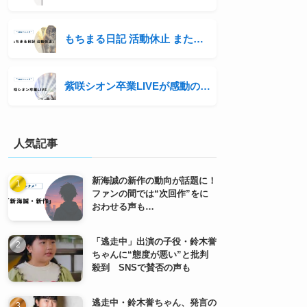
もちまる日記 活動休止 またもや炎上：猫へのやらせ・虐待疑惑が再燃
紫咲シオン卒業LIVEが感動のフィナーレ！ファンと歩んだ最後の魔法
人気記事
新海誠の新作の動向が話題に！
ファンの間では“次回作”をに
おわせる声も…
「逃走中」出演の子役・鈴木誉
ちゃんに“態度が悪い”と批判
殺到 SNSで賛否の声も
逃走中・鈴木誉ちゃん、発言の