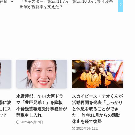
芽郁
「キャスター」第2話11.7%、第3話10.8%：能年玲奈
出演が視聴率を支えた？
永野芽郁、NHK大河ドラ
スカイピース・テオくんが
場に波
マ「豊臣兄弟！」を降板
活動再開を発表「しっかり
しにス
不倫疑惑報道受け事務所が
と休息を取ることができ
む？
辞退申し入れ
た」 昨年11月からの活動
休止を経て復帰
2025年5月19日
2025年5月12日