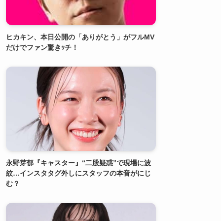
ヒカキン、本日公開の「ありがとう」がフルMV
だけでファン驚きｯチ！
永野芽郁『キャスター』“二股疑惑”で現場に波
紋…インスタタグ外しにスタッフの本音がにじ
む？