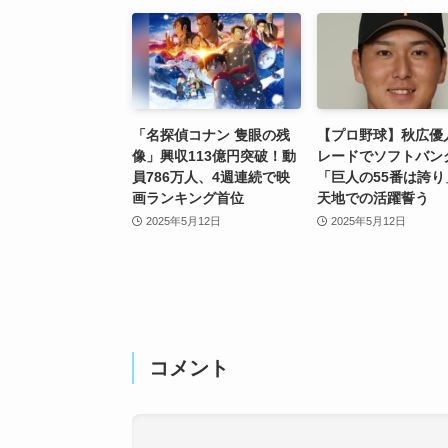
「名探偵コナン 隻眼の残
【プロ野球】秋広優
像」興収113億円突破！動
レードでソフトバン
員786万人、4週連続で映
「巨人の55番は誇り
画ランキング首位
天地での活躍誓う
2025年5月12日
2025年5月12日
コメント