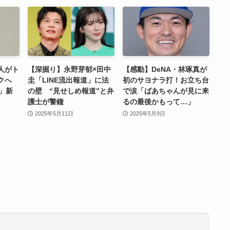
人がト
【深掘り】永野芽郁×田中
【感動】DeNA・林琢真が
クへ
圭「LINE流出報道」に法
初のサヨナラ打！お立ち台
」新
の壁 “見せしめ報道”と弁
で涙「ばあちゃんが見に来
護士が警鐘
るの最後かもって…」
2025年5月11日
2025年5月9日