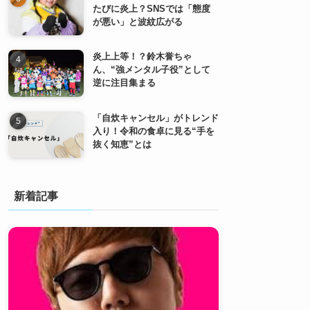
たびに炎上？SNSでは「態度
が悪い」と波紋広がる
炎上上等！？鈴木誉ちゃ
ん、“強メンタル子役”として
逆に注目集まる
「自炊キャンセル」がトレンド
入り！令和の食卓に見る“手を
抜く知恵”とは
新着記事