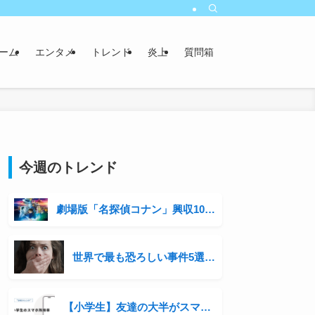
ーム
エンタメ
トレンド
炎上
質問箱
今週のトレンド
劇場版「名探偵コナン」興収100億円突破！シリーズ3年連続の快挙と青山剛昌の収入事情に迫る
世界で最も恐ろしい事件5選 | 歴史に刻まれた衝撃の出来事
【小学生】友達の大半がスマホを持っている。自分の子にも持たせるべき？