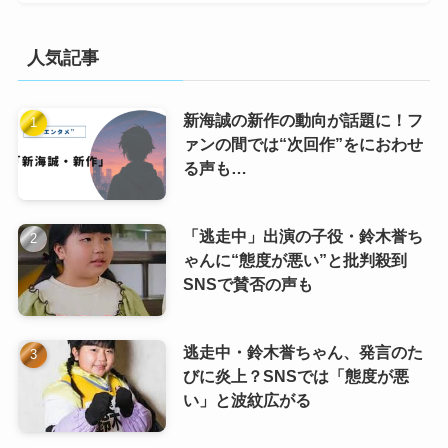
人気記事
新海誠の新作の動向が話題に！フ
ァンの間では“次回作”をにおわせ
る声も…
「逃走中」出演の子役・鈴木誉ち
ゃんに“態度が悪い”と批判殺到
SNSで賛否の声も
逃走中・鈴木誉ちゃん、発言のた
びに炎上？SNSでは「態度が悪
い」と波紋広がる