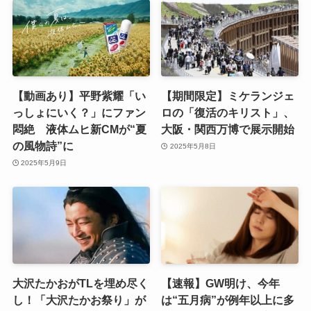
【動画あり】平野紫耀「い
【期間限定】ミケランジェ
っしょにいく？」にファン
ロの「復活のキリスト」、
悶絶 液体ムヒ新CMが“夏
大阪・関西万博で展示開始
の風物詩”に
2025年5月8日
2025年5月9日
大沢たかおがTLを埋め尽く
【速報】GW明け、今年
し！「大沢たかお祭り」が
は“五月病”が例年以上に多