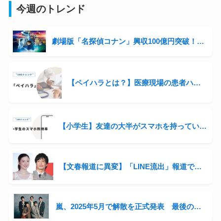
今週のトレンド
劇場版「名探偵コナン」興収100億円突破！シリーズ3年連続の快挙と青山剛昌の収入事情に迫る
【ペイハラとは？】医療現場の患者ハラスメントが話題に
【小学生】友達の大半がスマホを持っている。自分の子にも持たせるべき？
【文春報道に異変】「LINE流出」報道で炎上 週刊文春は今後どうなる？
嵐、2025年5月で解散を正式発表 最後の全国ツアー開催へ「感謝を直接伝えたい」