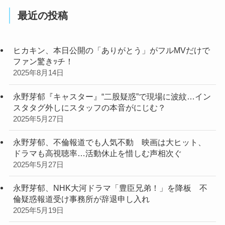
最近の投稿
ヒカキン、本日公開の「ありがとう」がフルMVだけで
ファン驚きｯチ！
2025年8月14日
永野芽郁『キャスター』“二股疑惑”で現場に波紋…イン
スタタグ外しにスタッフの本音がにじむ？
2025年5月27日
永野芽郁、不倫報道でも人気不動 映画は大ヒット、
ドラマも高視聴率…活動休止を惜しむ声相次ぐ
2025年5月27日
永野芽郁、NHK大河ドラマ「豊臣兄弟！」を降板 不
倫疑惑報道受け事務所が辞退申し入れ
2025年5月19日