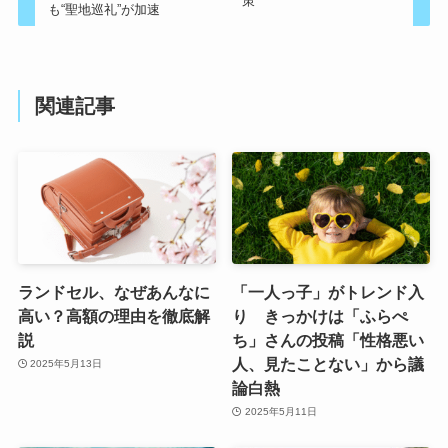
策
も“聖地巡礼”が加速
関連記事
ランドセル、なぜあんなに
「一人っ子」がトレンド入
高い？高額の理由を徹底解
り きっかけは「ふらぺ
説
ち」さんの投稿「性格悪い
人、見たことない」から議
2025年5月13日
論白熱
2025年5月11日