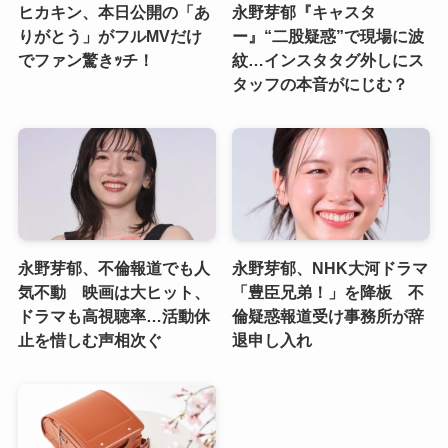
ヒカキン、本日公開の「あ
永野芽郁『キャスタ
りがとう」がフルMVだけ
ー』“二股疑惑”で現場に波
でファン驚きｯチ！
紋…インスタタグ外しにス
タッフの本音がにじむ？
永野芽郁、不倫報道でも人
永野芽郁、NHK大河ドラマ
気不動 映画は大ヒット、
「豊臣兄弟！」を降板 不
ドラマも高視聴率…活動休
倫疑惑報道受け事務所が辞
止を惜しむ声相次ぐ
退申し入れ