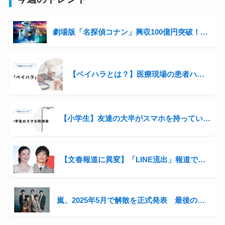
劇場版「名探偵コナン」興収100億円突破！シリーズ3年連続の快挙と青山剛昌の収入事情に迫る
【ペイハラとは？】医療現場の患者ハラスメントが話題に
【小学生】友達の大半がスマホを持っている。自分の子にも持たせるべき？
【文春報道に異変】「LINE流出」報道で炎上 週刊文春は今後どうなる？
嵐、2025年5月で解散を正式発表 最後の全国ツアー開催へ「感謝を直接伝えたい」