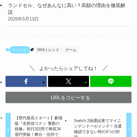
ランドセル、なぜあんなに高い？高額の理由を徹底解
説
2025年5月13日
トレンド
SNSトレンド
ゲーム
よかったらシェアしてね！
URLをコピーする
【歴代最高スタート】劇場
Switch 2抽選結果でマイニ
版『名探偵コナン 隻眼の
ンテンドーがメンテ！当選
残像』初日3日間で興収34
確認できない時の3つの対
億円突破！舞台・信州で