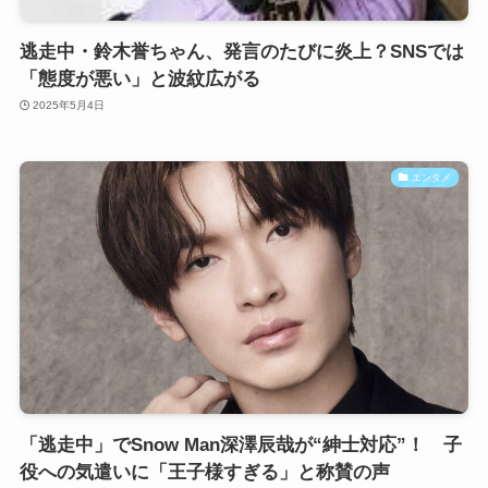
逃走中・鈴木誉ちゃん、発言のたびに炎上？SNSでは
「態度が悪い」と波紋広がる
2025年5月4日
エンタメ
「逃走中」でSnow Man深澤辰哉が“紳士対応”！ 子
役への気遣いに「王子様すぎる」と称賛の声