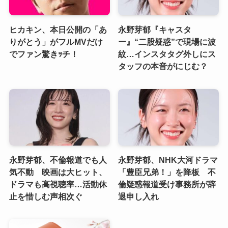
ヒカキン、本日公開の「あ
永野芽郁『キャスタ
りがとう」がフルMVだけ
ー』“二股疑惑”で現場に波
でファン驚きｯチ！
紋…インスタタグ外しにス
タッフの本音がにじむ？
永野芽郁、不倫報道でも人
永野芽郁、NHK大河ドラマ
気不動 映画は大ヒット、
「豊臣兄弟！」を降板 不
ドラマも高視聴率…活動休
倫疑惑報道受け事務所が辞
止を惜しむ声相次ぐ
退申し入れ