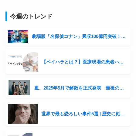
今週のトレンド
劇場版「名探偵コナン」興収100億円突破！シリーズ3年連続の快挙と青山剛昌の収入事情に迫る
【ペイハラとは？】医療現場の患者ハラスメントが話題に
嵐、2025年5月で解散を正式発表 最後の全国ツアー開催へ「感謝を直接伝えたい」
世界で最も恐ろしい事件5選 | 歴史に刻まれた衝撃の出来事